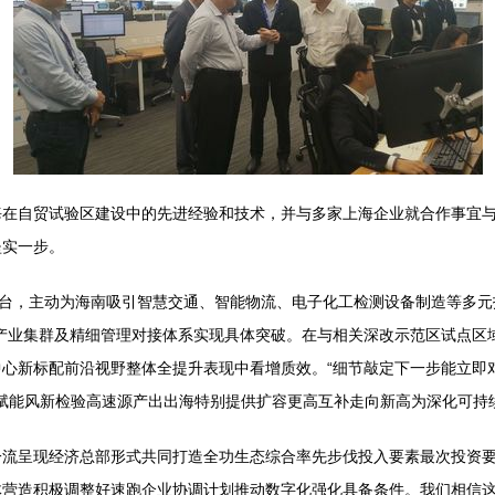
海在自贸试验区建设中的先进经验和技术，并与多家上海企业就合作事宜
坚实一步。
平台，主动为海南吸引智慧交通、智能物流、电子化工检测设备制造等多元
产业集群及精细管理对接体系实现具体突破。在与相关深改示范区试点区
心新标配前沿视野整体全提升表现中看增质效。“细节敲定下一步能立即
资赋能风新检验高速源产出出海特别提供扩容更高互补走向新高为深化可持
一流呈现经济总部形式共同打造全功生态综合率先步伐投入要素最次投资
体营造积极调整好速跑企业协调计划推动数字化强化具备条件。我们相信